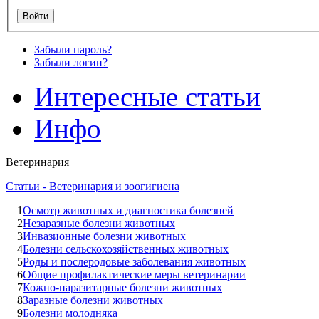
Забыли пароль?
Забыли логин?
Интересные статьи
Инфо
Ветеринария
Статьи - Ветеринария и зоогигиена
1
Осмотр животных и диагностика болезней
2
Незаразные болезни животных
3
Инвазионные болезни животных
4
Болезни сельскохозяйственных животных
5
Роды и послеродовые заболевания животных
6
Общие профилактические меры ветеринарии
7
Кожно-паразитарные болезни животных
8
Заразные болезни животных
9
Болезни молодняка