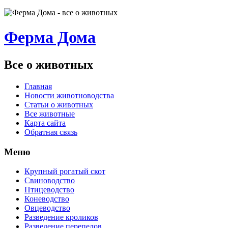
Ферма Дома
Все о животных
Главная
Новости животноводства
Статьи о животных
Все животные
Карта сайта
Обратная связь
Меню
Крупный рогатый скот
Свиноводство
Птицеводство
Коневодство
Овцеводство
Разведение кроликов
Разведение перепелов