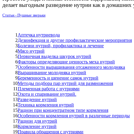
делает выгодным разведение нутрии как в домашних у
Статьи - Пушные зверьки
1
Аптечка нутриевода
2
Дезинфекция и другие профилактические мероприятия
3
Болезни нутрий, профилактика и лечение
4
Мясо нутрий
5
Первичная выделка шкурок нутрий
6
Факторы определяющие ценность меха нутрий
7
Особенности выращивания отсаженного молодняка
8
Выращивание молодняка нутрий
9
Беременность и щенение самок нутрий
10
Методы подбора пар нутрий для размножения
11
Племенная работа с нутриями
12
Охота и спаривание нутрий.
13
Разведение нутрий
14
Техника кормления нутрий
15
Рацион при концентратном типе кормления
16
Особенности кормления нутрий в различные периоды
17
Рацион для нутрий
18
Кормление нутрий
19
Правила обращения с нутриями