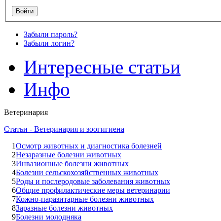
Забыли пароль?
Забыли логин?
Интересные статьи
Инфо
Ветеринария
Статьи - Ветеринария и зоогигиена
1
Осмотр животных и диагностика болезней
2
Незаразные болезни животных
3
Инвазионные болезни животных
4
Болезни сельскохозяйственных животных
5
Роды и послеродовые заболевания животных
6
Общие профилактические меры ветеринарии
7
Кожно-паразитарные болезни животных
8
Заразные болезни животных
9
Болезни молодняка