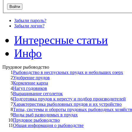
Забыли пароль?
Забыли логин?
Интересные статьи
Инфо
Прудовое рыбоводство
1
Рыбоводство в неспускных прудах и небольших озерх
2
Удобрение прудов
3
Кормление карпа
4
Нагул годовиков
5
Выращивание сеголеток
6
Подготовка прудов к нересту и подбор производителей
7
Характеристика рыболовных прудов и их устройство
8
Типы, системы и обороты прудовых рыбоводных хозяйст
9
Виды рыб разводимых в прудах
10
Прудовое рыбоводство
11
Общая информация о рыбоводстве