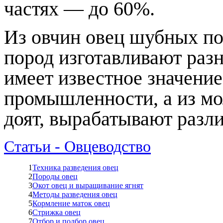
частях — до 60%.
Из овчин овец шубных п
пород изготавливают раз
имеет известное значение
промышленности, а из мол
доят, вырабатывают разл
Статьи - Овцеводство
1
Техника разведения овец
2
Породы овец
3
Окот овец и выращивание ягнят
4
Методы разведения овец
5
Кормление маток овец
6
Стрижка овец
7
Отбор и подбор овец