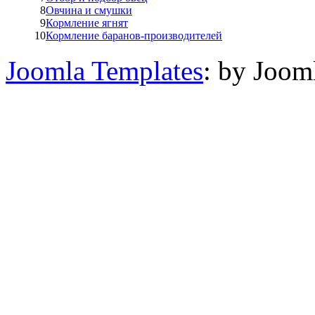
8
Овчина и смушки
9
Кормление ягнят
10
Кормление баранов-производителей
Joomla Templates
: by Joom